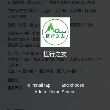
2月26號周日晨8時30分，港鐵荃灣線荃灣站A出口集合。
屯門龍成花園起步、九逕山、大石頂、掃管笏、桃坑峒、
大欖涌散隊。
全程15公里，登山7小時，量力參加。(掃管笏村午膳)
參加者必須遵守防疫守則：
集合與散隊時，配帶口罩😷
要注意個人自身安全及團體精神
恆行之友
二月二十六日(星期日)
東北風4至5級，離岸及高地間中6級。 大致天晴及乾燥。早
上清涼。
氣溫：15至20度。 相對濕度：百分之45至70。
路線圖
To install tap
and choose
報名表格
Add to Home Screen