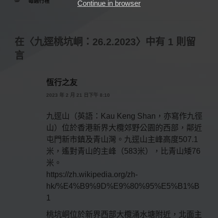
分
每週行程
Continue in browser
類
在〈九逕桃坑峒：26.2.2023〉中有 1 則留
言
恆行之友
2023 年 2 月 21 日下午 8:10
九逕山（英語：Kau Keng Shan，亦寫作九徑
山）位於香港新界大欖郊野公園的西部，鄰近
屯門新市鎮及青山灣。九逕山主峰高度507.1
米，遙對青山的主峰（583米），比青山矮76
米。
https://zh.wikipedia.org/zh-
hk/%E4%B9%9D%E9%80%95%E5%B1%B
1
桃坑峒位於新界西部大欖涌水塘附近，北面主