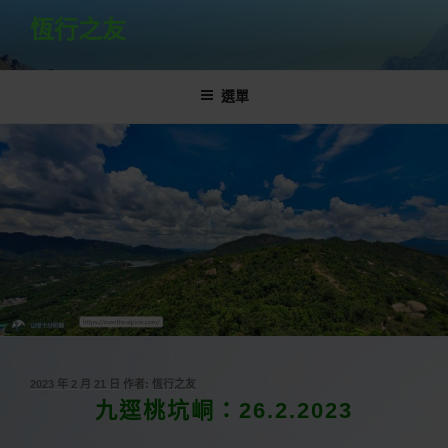
跳
恆行之友
至
主
要
選單
內
容
發
2023 年 2 月 21 日
作者:
恆行之友
佈
九逕桃坑峒：26.2.2023
於