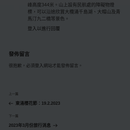
峰高度344米。山上設有民航處的障礙物燈
標，可以沿途欣賞大欖涌千島湖、大帽山及青
馬汀九二橋等景色。
登入以進行回覆
發佈留言
很抱歉，必須
登入
網站才能發佈留言。
文
上
上一篇
章
一
東涌櫻花節：19.2.2023
導
篇
覽
文
下
下一篇
章
一
2023年3月份旅行消息