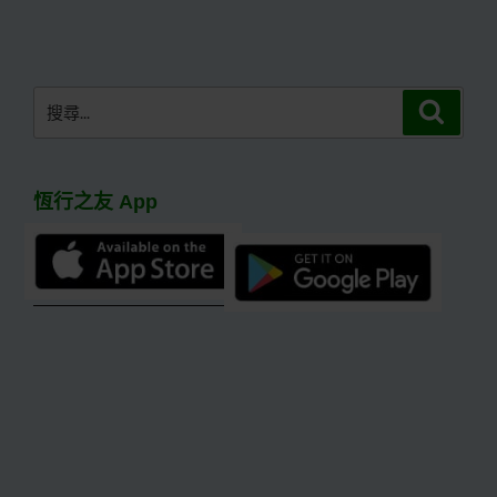
篇
文
章
搜
搜
尋
尋
關
鍵
恆行之友 App
字: