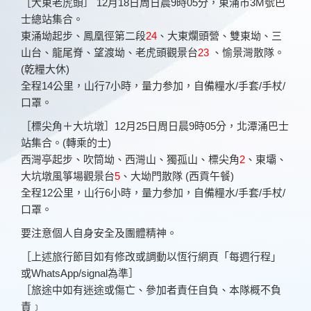
［大東老虎頭］ 12月18日周日晨9時05分，東涌市3M號巴
士總站集合。
東涌坳起步、鳳凰徑第二段
24
、大東爛頭營、雙東坳、三
山台、龍尾脊、望渡坳、老虎頭觀景台
23
、愉景灣散隊。
(乾糧大休)
全程14公里，山行7小時，量力参加，自備糧水/手套/手杖/
口罩。
［標尖角＋大坑墩］12月25日周日晨9時05分，北潭涌巴士
站集合。(轉乘的士)
西灣亭起步、吹筒坳、西灣山、獨孤山、標尖角
2
、東壩、
大坑墩風箏場觀景台
5
、大坳門散隊 (西貢午餐)
全程12公里，山行6小時，量力参加，自備糧水/手套/手杖/
口罩。
要注意個人自身安全及團體精神。
［上述旅行節目如有修改或調動以恆行網頁「每週行程」
或WhatsApp/signal為準］
［旅途中如有迷途或傷亡、參加者責任自負、本隊概不負
責﹞