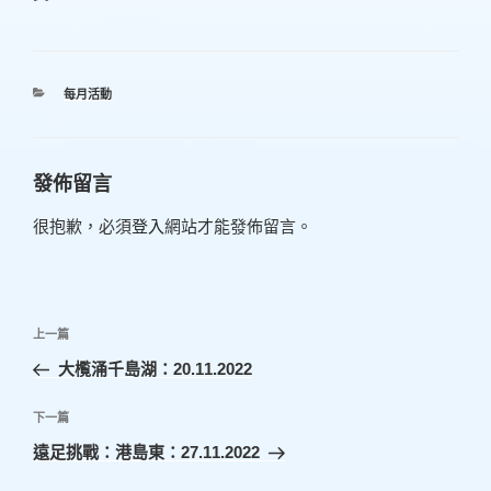
分
每月活動
類
發佈留言
很抱歉，必須
登入
網站才能發佈留言。
文
上
上一篇
章
一
大㰖涌千島湖：20.11.2022
導
篇
覽
文
下
下一篇
章
一
遠足挑戰：港島東：27.11.2022
篇