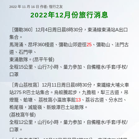
發
2022 年 11 月 16 日
作者:
恆行之友
佈
2022年12月份旅行消息
於
［彌勒360］12月4日周日晨8時30分，東涌線東涌站A出口
集合。
馬灣涌、昂坪360棧道、彌勒山郊遊徑
25
、彌勒山、法門古
道、石門甲、
東涌散隊。(昂平午餐)
全程15公里、山行7小時、量力參加、自備糧水/手套/手杖/
口罩
［青山茘枝窩］12月11日周日晨8時30分，東鐵線大埔火車
站275 R巴士站集合。烏蛟騰起步，九擔租，犁三古道，吊
燈籠、蛤塘、 茘枝窩小瀛故事館
13
、荔谷古道、分水凹、
桅尾嶺，滅龍嶺、新娘潭巴土站散隊。
(荔枝窩午餐)
全程12公里，山行6小時，量力参加，自備糧水/手套/手杖/
口罩。