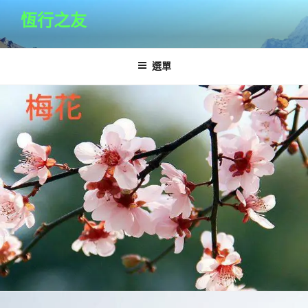
跳
恆行之友
至
主
要
選單
內
容