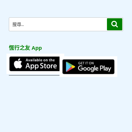
文
章
搜
搜
尋
尋
關
鍵
恆行之友 App
字: