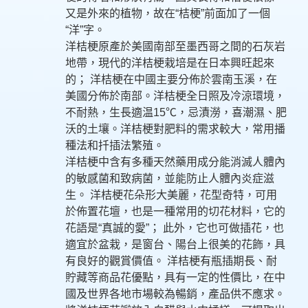
又是外來的植物，故在“桔梗”前面加了一個
“洋”字。
洋桔梗原產於美國南部至墨西哥之間的石灰岩
地帶，現代的洋桔梗栽培是在日本興旺起來
的； 洋桔梗在中國主要分佈於雲南玉溪，在
美國分佈於南部。洋桔梗全日照及冷涼環境，
不耐熱，生長適温15℃，忌漬澇，喜潮濕、肥
沃的土壤。洋桔梗對肥料的需求較大，常用播
種法和扦插法繁殖。
洋桔梗中含有多種天然藥用成分能消滅人體內
的敏感菌和致病菌，並能防止人體內炎症滋
生。 洋桔梗花朵形大美麗，花型奇特，可用
於佈置花壇，也是一種常用的切花材料，它的
花語是“真誠的愛”； 此外，它也可做插花，也
適宜於盆栽，是窗台、陽台上很美的花飾，具
有良好的觀賞價值。 洋桔梗有瓶插期長、耐
貯藏等商品花優點，具有一定的性價比，在中
國及世界各地市場較為暢銷，產品供不應求。