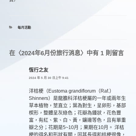
分
每月活動
類
在〈2024年6月份旅行消息〉中有 1 則留言
恆行之友
2024 年 5 月 30 日上午 9:41
洋桔梗（Eustoma grandiflorum（Raf.）
Shinners）是龍膽科洋桔梗屬的一年或兩年生
草本植物，莖直立；葉為對生，呈卵形，基部
楔形，整體呈灰綠色；花瓣為鍾狀，花色豐
富，有紅、紫、白、黃，鑲邊等色，且有單重
瓣之分；花期是5~10月；果期在10月。 洋桔
梗的得名和形狀有關，因其長得和桔梗很像，