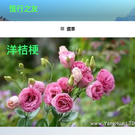
跳
恆行之友
至
主
要
選單
內
容