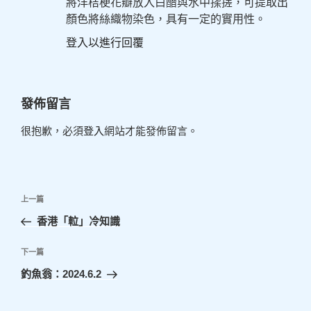
將洋桔梗花瓣放入白醋與水中揉搓，可提取出
顏色將絲織物染色，具有一定的實用性。
登入以進行回覆
發佈留言
很抱歉，必須
登入
網站才能發佈留言。
文
上
上一篇
章
一
香港「𨋢」冷知識
導
篇
覽
文
下
下一篇
章
一
釣魚翁：2024.6.2
篇
文