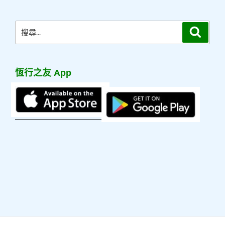
章
搜
搜
尋
尋
關
鍵
恆行之友 App
字: