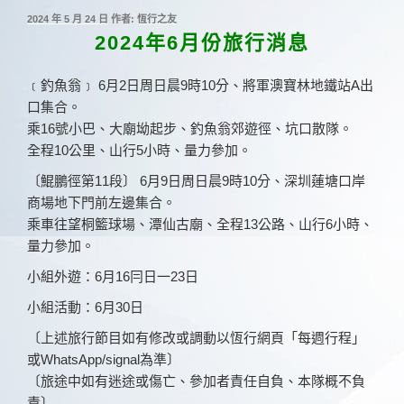
發
2024 年 5 月 24 日
作者:
恆行之友
佈
2024年6月份旅行消息
於
﹝釣魚翁﹞ 6月2日周日晨9時10分、將軍澳寶林地鐵站A出
口集合。
乘16號小巴、大廟坳起步、釣魚翁郊遊徑、坑口散隊。
全程10公里、山行5小時、量力參加。
〔鯤鵬徑第11段〕 6月9日周日晨9時10分、深圳蓮塘口岸
商場地下門前左邊集合。
乘車往望桐籃球場、潭仙古廟、全程13公路、山行6小時、
量力參加。
小組外遊：6月16冃日一23日
小組活動：6月30日
〔上述旅行節目如有修改或調動以恆行網頁「每週行程」
或WhatsApp/signal為準〕
〔旅途中如有迷途或傷亡、參加者責任自負、本隊概不負
責〕