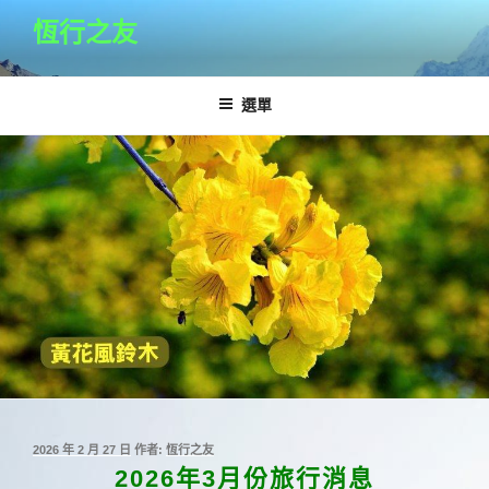
跳
恆行之友
至
主
要
選單
內
容
發
2026 年 2 月 27 日
作者:
恆行之友
佈
2026年3月份旅行消息
於