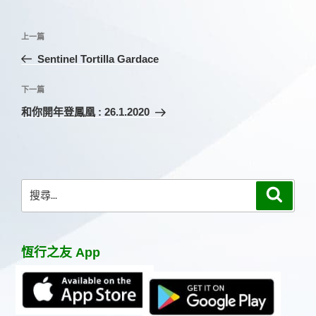
文
上
上一篇
章
一
Sentinel Tortilla Gardace
導
篇
覽
文
下
下一篇
章
一
和你開年登鳳凰 : 26.1.2020
篇
文
章
搜
搜
尋
尋
關
鍵
恆行之友 App
字: